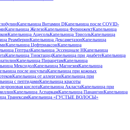
глобулин
Капельница Витамин D
Капельница после COVID-
ами
Капельница Железо
Капельница Феринжект
Капельница
иков
Капельница Ацесоль
Капельница Трисоль
Капельница
ица Реамберин
Капельница Дексаметазон
Капельница
ами
Капельница Цефтриаксон
Капельница
льница Гептрал
Капельница Эссенциале Н
Капельница
ота
Капельница Тиоктацид
Капельница при диабете
Капельница
иатилин
Капельница Пирацетам
Капельница
льница Мексидол
Капельница Магнезия
Капельница
ельница после инсульта
Капельница при кожных
отеков
Капельница от аллергии
Капельница при
льница с пептидами
Капельница красоты
ледроновая кислота
Капельница Акласта
Капельница при
филлин
Капельница Аспаркам
Капельница Панангин
Капельница
ица Транексам
Капельница «ГУСТЫЕ ВОЛОСЫ»