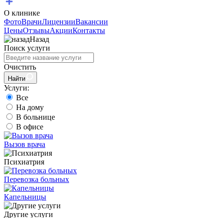
О клинике
Фото
Врачи
Лицензии
Вакансии
Цены
Отзывы
Акции
Контакты
Назад
Поиск услуги
Очистить
Найти
Услуги:
Все
На дому
В больнице
В офисе
Вызов врача
Психиатрия
Перевозка больных
Капельницы
Другие услуги