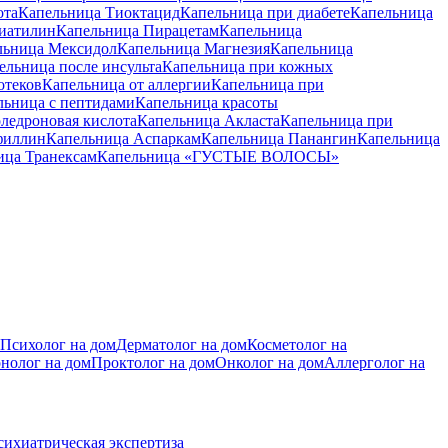
ота
Капельница Тиоктацид
Капельница при диабете
Капельница
иатилин
Капельница Пирацетам
Капельница
льница Мексидол
Капельница Магнезия
Капельница
ельница после инсульта
Капельница при кожных
отеков
Капельница от аллергии
Капельница при
льница с пептидами
Капельница красоты
ледроновая кислота
Капельница Акласта
Капельница при
филлин
Капельница Аспаркам
Капельница Панангин
Капельница
ица Транексам
Капельница «ГУСТЫЕ ВОЛОСЫ»
Психолог на дом
Дерматолог на дом
Косметолог на
нолог на дом
Проктолог на дом
Онколог на дом
Аллерголог на
сихиатрическая экспертиза