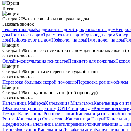
Врачи
Скидка 20% на первый вызов врача на дом
Заказать звонок
Терапевт на дом
Кардиолог на дом
Эндокринолог на дом
Неврол
дом
Трихолог на дом
Травматолог на дом
Ортопед на дом
Хирург
дом
Нейрохирург на дом
Нефролог на дом
Иммунолог на дом
Гем
Скидка 15% на вызов психиатра на дом для пожилых людей (от 
Заказать звонок
Онлайн-консультация психиатра
Психиатр для пожилых
Скорая
Скидка 15% при заказе перевозки туда-обратно
Заказать звонок
Перевозка больных скорой помощью
Перевозка реанимобилем
Скидка 15% на курс капельниц (от 5 процедур)
Заказать звонок
Капельница Майерса
Капельница Мильгамма
Капельница с вит
19
Капельница при гриппе, ОРВИ и простуде
Капельница обще
Гемодез
Капельница Реополиглюкин
Капельница от запоя
Капел
Рингер
Капельница Физраствор
Капельница Натрий
Капельница
Преднизолон
Капельница Метилпреднизолон
Капельница L-Лиз
Ципрофлоксацин
Капельница Левофлоксацин
Капельница при 