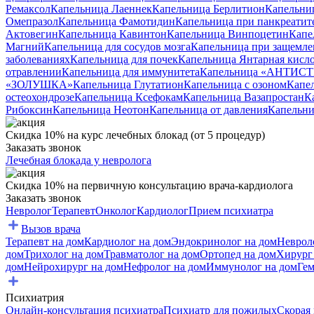
Ремаксол
Капельница Лаеннек
Капельница Берлитион
Капельни
Омепразол
Капельница Фамотидин
Капельница при панкреатит
Актовегин
Капельница Кавинтон
Капельница Винпоцетин
Капе
Магний
Капельница для сосудов мозга
Капельница при защемле
заболеваниях
Капельница для почек
Капельница Янтарная кисл
отравлении
Капельница для иммунитета
Капельница «АНТИС
«ЗОЛУШКА»
Капельница Глутатион
Капельница с озоном
Капел
остеохондрозе
Капельница Ксефокам
Капельница Вазапростан
К
Рибоксин
Капельница Неотон
Капельница от давления
Капельни
Скидка 10% на курс лечебных блокад (от 5 процедур)
Заказать звонок
Лечебная блокада у невролога
Скидка 10% на первичную консультацию врача-кардиолога
Заказать звонок
Невролог
Терапевт
Онколог
Кардиолог
Прием психиатра
Вызов врача
Терапевт на дом
Кардиолог на дом
Эндокринолог на дом
Неврол
дом
Трихолог на дом
Травматолог на дом
Ортопед на дом
Хирург
дом
Нейрохирург на дом
Нефролог на дом
Иммунолог на дом
Гем
Психиатрия
Онлайн-консультация психиатра
Психиатр для пожилых
Скорая