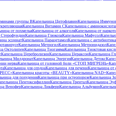
аминами группы B
Капельница Цитофлавин
Капельница Иммуно
укрепляющая
Капельница Витамин C
Капельница с аминокислот
ьница от похмелья
Капельница от алкоголя
Капельница от наркот
 Стерофундин
Капельница Глюкоза
Капельница Мафусол
Капельн
ина эсцинат
Капельница Парацетамол
Капельница с антибиотик
ротавирусе
Капельница Метрогил
Капельница Метронидазол
Капе
ца Октолипен
Капельница Тиогамма
Капельница Тиоктовая кисл
е
Капельница Церебролизин
Капельница Цераксон
Капельница Гл
льница Милдронат
Капельница Энергия
Капельница Детокс
Капе
нии нерва
Капельница от головной боли «СТОП МИГРЕНЬ»
Кап
ота
Капельница для сердца
Капельница для печени
Капельница от 
ТРЕСС»
Капельница красоты «BEAUTY»
Капельница NAD+
Капе
ьница для похудения
Капельница при остеопорозе
Капельница Зо
апельница Пентоксифиллин
Капельница Трентал
Капельница Эу
ца Венофер
Капельница Ликферр
Капельница Альбумин
Капельн