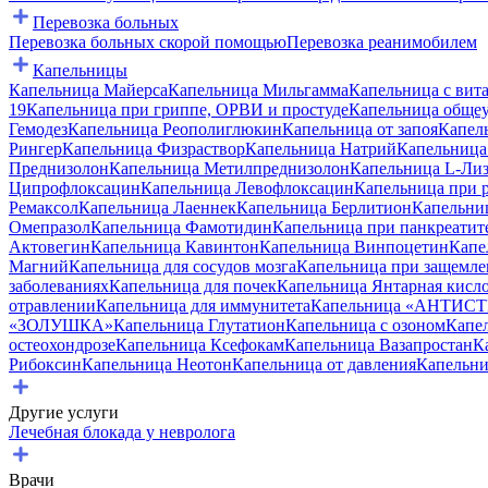
Перевозка больных
Перевозка больных скорой помощью
Перевозка реанимобилем
Капельницы
Капельница Майерса
Капельница Мильгамма
Капельница с вит
19
Капельница при гриппе, ОРВИ и простуде
Капельница обще
Гемодез
Капельница Реополиглюкин
Капельница от запоя
Капел
Рингер
Капельница Физраствор
Капельница Натрий
Капельница
Преднизолон
Капельница Метилпреднизолон
Капельница L-Лиз
Ципрофлоксацин
Капельница Левофлоксацин
Капельница при 
Ремаксол
Капельница Лаеннек
Капельница Берлитион
Капельни
Омепразол
Капельница Фамотидин
Капельница при панкреатит
Актовегин
Капельница Кавинтон
Капельница Винпоцетин
Капе
Магний
Капельница для сосудов мозга
Капельница при защемле
заболеваниях
Капельница для почек
Капельница Янтарная кисл
отравлении
Капельница для иммунитета
Капельница «АНТИС
«ЗОЛУШКА»
Капельница Глутатион
Капельница с озоном
Капел
остеохондрозе
Капельница Ксефокам
Капельница Вазапростан
К
Рибоксин
Капельница Неотон
Капельница от давления
Капельни
Другие услуги
Лечебная блокада у невролога
Врачи