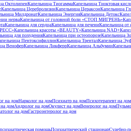
ца Октолипен
Капельница Тиогамма
Капельница Тиоктовая кисл
е
Капельница Церебролизин
Капельница Цераксон
Капельница Гл
льница Милдронат
Капельница Энергия
Капельница Детокс
Капе
нии нерва
Капельница от головной боли «СТОП МИГРЕНЬ»
Кап
ота
Капельница для сердца
Капельница для печени
Капельница от 
ТРЕСС»
Капельница красоты «BEAUTY»
Капельница NAD+
Капе
ьница для похудения
Капельница при остеопорозе
Капельница Зо
апельница Пентоксифиллин
Капельница Трентал
Капельница Эу
ца Венофер
Капельница Ликферр
Капельница Альбумин
Капельн
ог на дом
Нарколог на дом
Психиатр на дом
Психотерапевт на дом
 на дом
Андролог на дом
Окулист на дом
Венеролог на дом
Пульмо
атолог на дом
Гастроэнтеролог на дом
 психиатрическая помощь
Психиатрический стационар
Судебно-п