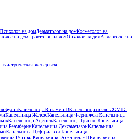
Психолог на дом
Дерматолог на дом
Косметолог на
нолог на дом
Проктолог на дом
Онколог на дом
Аллерголог на
сихиатрическая экспертиза
глобулин
Капельница Витамин D
Капельница после COVID-
ами
Капельница Железо
Капельница Феринжект
Капельница
иков
Капельница Ацесоль
Капельница Трисоль
Капельница
ица Реамберин
Капельница Дексаметазон
Капельница
ами
Капельница Цефтриаксон
Капельница
льница Гептрал
Капельница Эссенциале Н
Капельница