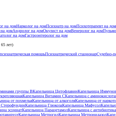
ог на дом
Нарколог на дом
Психиатр на дом
Психотерапевт на дом
 на дом
Андролог на дом
Окулист на дом
Венеролог на дом
Пульмо
атолог на дом
Гастроэнтеролог на дом
65 лет)
 психиатрическая помощь
Психиатрический стационар
Судебно-п
аминами группы B
Капельница Цитофлавин
Капельница Иммуно
укрепляющая
Капельница Витамин C
Капельница с аминокислот
ьница от похмелья
Капельница от алкоголя
Капельница от наркот
 Стерофундин
Капельница Глюкоза
Капельница Мафусол
Капельн
ина эсцинат
Капельница Парацетамол
Капельница с антибиотик
ротавирусе
Капельница Метрогил
Капельница Метронидазол
Капе