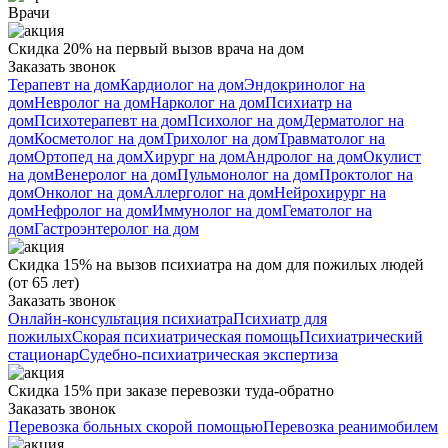
Врачи
Скидка 20% на первый вызов врача на дом
Заказать звонок
Терапевт на дом
Кардиолог на дом
Эндокринолог на
дом
Невролог на дом
Нарколог на дом
Психиатр на
дом
Психотерапевт на дом
Психолог на дом
Дерматолог на
дом
Косметолог на дом
Трихолог на дом
Травматолог на
дом
Ортопед на дом
Хирург на дом
Андролог на дом
Окулист
на дом
Венеролог на дом
Пульмонолог на дом
Проктолог на
дом
Онколог на дом
Аллерголог на дом
Нейрохирург на
дом
Нефролог на дом
Иммунолог на дом
Гематолог на
дом
Гастроэнтеролог на дом
Скидка 15% на вызов психиатра на дом для пожилых людей
(от 65 лет)
Заказать звонок
Онлайн-консультация психиатра
Психиатр для
пожилых
Скорая психиатрическая помощь
Психиатрический
стационар
Судебно-психиатрическая экспертиза
Скидка 15% при заказе перевозки туда-обратно
Заказать звонок
Перевозка больных скорой помощью
Перевозка реанимобилем