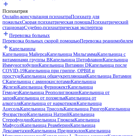
Психиатрия
Онлайн-консультация психиатра
Психиатр для
пожилых
Скорая психиатрическая помощь
Психиатрический
стационар
Судебно-психиатрическая экспертиза
Перевозка больных
Перевозка больных скорой помощью
Перевозка реанимобилем
Капельницы
Капельница Майерса
Капельница Мильгамма
Капельница с
витаминами группы B
Капельница Цитофлавин
Капельница
Иммуноглобулин
Капельница Витамин D
Капельница после
COVID-19
Капельница при гриппе, ОРВИ и
простуде
Капельница общеукрепляющая
Капельница Витамин
C
Капельница с аминокислотами
Капельница
Железо
Капельница Феринжект
Капельница
Гемодез
Капельница Реополиглюкин
Капельница от
запоя
Капельница от похмелья
Капельница от
алкоголя
Капельница от наркотиков
Капельница
Ацесоль
Капельница Трисоль
Капельница Рингер
Капельница
Физраствор
Капельница Натрий
Капельница
Стерофундин
Капельница Глюкоза
Капельница
Мафусол
Капельница Реамберин
Капельница
Дексаметазон
Капельница Преднизолон
Капельница