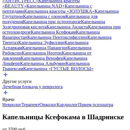
«АНТИСТРЕСС»
Капельница красоты
«BEAUTY»
Капельница NAD+
Капельница с
пептидами
Капельница красоты «ЗОЛУШКА»
Капельница
Глутатион
Капельница с озоном
Капельница для
похудения
Капельница при остеопорозе
Капельница
Золедроновая кислота
Капельница Акласта
Капельница при
остеохондрозе
Капельница Ксефокам
Капельница
Вазапростан
Капельница Пентоксифиллин
Капельница
Трентал
Капельница Эуфиллин
Капельница
Аспаркам
Капельница Панангин
Капельница
Рибоксин
Капельница Неотон
Капельница от
давления
Капельница Венофер
Капельница
Ликферр
Капельница Альбумин
Капельница
Транексам
Капельница «ГУСТЫЕ ВОЛОСЫ»
Другие услуги
Лечебная блокада у невролога
Врачи
Невролог
Терапевт
Онколог
Кардиолог
Прием психиатра
Капельницы Ксефокама в Шадринске
от
3700
руб.