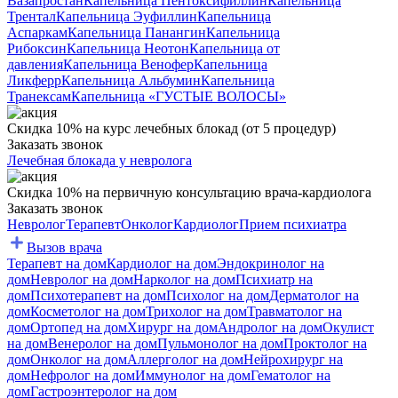
Вазапростан
Капельница Пентоксифиллин
Капельница
Трентал
Капельница Эуфиллин
Капельница
Аспаркам
Капельница Панангин
Капельница
Рибоксин
Капельница Неотон
Капельница от
давления
Капельница Венофер
Капельница
Ликферр
Капельница Альбумин
Капельница
Транексам
Капельница «ГУСТЫЕ ВОЛОСЫ»
Скидка 10% на курс лечебных блокад (от 5 процедур)
Заказать звонок
Лечебная блокада у невролога
Скидка 10% на первичную консультацию врача-кардиолога
Заказать звонок
Невролог
Терапевт
Онколог
Кардиолог
Прием психиатра
Вызов врача
Терапевт на дом
Кардиолог на дом
Эндокринолог на
дом
Невролог на дом
Нарколог на дом
Психиатр на
дом
Психотерапевт на дом
Психолог на дом
Дерматолог на
дом
Косметолог на дом
Трихолог на дом
Травматолог на
дом
Ортопед на дом
Хирург на дом
Андролог на дом
Окулист
на дом
Венеролог на дом
Пульмонолог на дом
Проктолог на
дом
Онколог на дом
Аллерголог на дом
Нейрохирург на
дом
Нефролог на дом
Иммунолог на дом
Гематолог на
дом
Гастроэнтеролог на дом