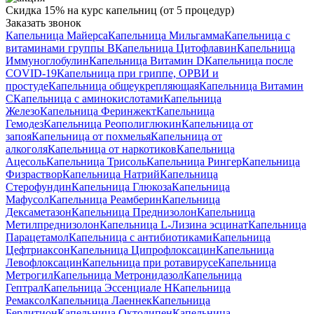
Скидка 15% на курс капельниц (от 5 процедур)
Заказать звонок
Капельница Майерса
Капельница Мильгамма
Капельница с
витаминами группы B
Капельница Цитофлавин
Капельница
Иммуноглобулин
Капельница Витамин D
Капельница после
COVID-19
Капельница при гриппе, ОРВИ и
простуде
Капельница общеукрепляющая
Капельница Витамин
C
Капельница с аминокислотами
Капельница
Железо
Капельница Феринжект
Капельница
Гемодез
Капельница Реополиглюкин
Капельница от
запоя
Капельница от похмелья
Капельница от
алкоголя
Капельница от наркотиков
Капельница
Ацесоль
Капельница Трисоль
Капельница Рингер
Капельница
Физраствор
Капельница Натрий
Капельница
Стерофундин
Капельница Глюкоза
Капельница
Мафусол
Капельница Реамберин
Капельница
Дексаметазон
Капельница Преднизолон
Капельница
Метилпреднизолон
Капельница L-Лизина эсцинат
Капельница
Парацетамол
Капельница с антибиотиками
Капельница
Цефтриаксон
Капельница Ципрофлоксацин
Капельница
Левофлоксацин
Капельница при ротавирусе
Капельница
Метрогил
Капельница Метронидазол
Капельница
Гептрал
Капельница Эссенциале Н
Капельница
Ремаксол
Капельница Лаеннек
Капельница
Берлитион
Капельница Октолипен
Капельница