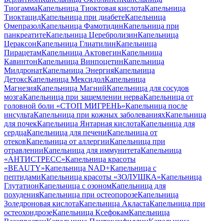
Тиогамма
Капельница Тиоктовая кислота
Капельница
Тиоктацид
Капельница при диабете
Капельница
Омепразол
Капельница Фамотидин
Капельница при
панкреатите
Капельница Церебролизин
Капельница
Цераксон
Капельница Глиатилин
Капельница
Пирацетам
Капельница Актовегин
Капельница
Кавинтон
Капельница Винпоцетин
Капельница
Милдронат
Капельница Энергия
Капельница
Детокс
Капельница Мексидол
Капельница
Магнезия
Капельница Магний
Капельница для сосудов
мозга
Капельница при защемлении нерва
Капельница от
головной боли «СТОП МИГРЕНЬ»
Капельница после
инсульта
Капельница при кожных заболеваниях
Капельница
для почек
Капельница Янтарная кислота
Капельница для
сердца
Капельница для печени
Капельница от
отеков
Капельница от аллергии
Капельница при
отравлении
Капельница для иммунитета
Капельница
«АНТИСТРЕСС»
Капельница красоты
«BEAUTY»
Капельница NAD+
Капельница с
пептидами
Капельница красоты «ЗОЛУШКА»
Капельница
Глутатион
Капельница с озоном
Капельница для
похудения
Капельница при остеопорозе
Капельница
Золедроновая кислота
Капельница Акласта
Капельница при
остеохондрозе
Капельница Ксефокам
Капельница