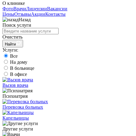
О клинике
Фото
Врачи
Лицензии
Вакансии
Цены
Отзывы
Акции
Контакты
Назад
Поиск услуги
Очистить
Найти
Услуги:
Все
На дому
В больнице
В офисе
Вызов врача
Психиатрия
Перевозка больных
Капельницы
Другие услуги