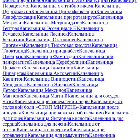
Метилпреднизолон
Капельница L-Лизина эсцинат
Капельница
Парацетамол
Капельница с антибиотиками
Капельница
Цефтриаксон
Капельница Ципрофлоксацин
Капельница
Левофлоксацин
Капельница при ротавирусе
Капельница
Метрогил
Капельница Метронидазол
Капельница
Гептрал
Капельница Эссенциале Н
Капельница
Ремаксол
Капельница Лаеннек
Капельница
Берлитион
Капельница Октолипен
Капельница
Тиогамма
Капельница Тиоктовая кислота
Капельница
Тиоктацид
Капельница при диабете
Капельница
Омепразол
Капельница Фамотидин
Капельница при
панкреатите
Капельница Церебролизин
Капельница
Цераксон
Капельница Глиатилин
Капельница
Пирацетам
Капельница Актовегин
Капельница
Кавинтон
Капельница Винпоцетин
Капельница
Милдронат
Капельница Энергия
Капельница
Детокс
Капельница Мексидол
Капельница
Магнезия
Капельница Магний
Капельница для сосудов
мозга
Капельница при защемлении нерва
Капельница от
головной боли «СТОП МИГРЕНЬ»
Капельница после
инсульта
Капельница при кожных заболеваниях
Капельница
для почек
Капельница Янтарная кислота
Капельница для
сердца
Капельница для печени
Капельница от
отеков
Капельница от аллергии
Капельница при
отравлении
Капельница для иммунитета
Капельница