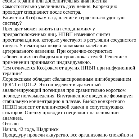
схемы терапии или дополнительная диагностика.
Самостоятельно увеличивать дозу нельзя. Коррекцию
проводит специалист после осмотра.
Влияет ли Ксефокам на давление и сердечно-сосудистую
систему?
Препарат может влиять на гемодинамику у
предрасположенных лиц. НПВП изменяют синтез
простагландинов, которые участвуют в регуляции сосудистого
тонуса. У некоторых людей возможны колебания
артериального давления. При сердечно‑сосудистых
заболеваниях необходим контроль показателей. Решение о
применении принимают индивидуально.
Чем отличается Ксефокам от других НПВП при инфузионной
терапии?
Лорноксикам обладает сбалансированным ингибированием
ЦОГ‑1 и ЦОГ‑2. Это определяет выраженный
анальгезирующий потенциал при сравнительно коротком
периоде полувыведения. Внутривенное введение формирует
стабильную концентрацию в плазме. Выбор конкретного
НПВП зависит от клинической задачи и сопутствующих
факторов. Оценку проводит специалист на основании
анамнеза.
Отзывы
Наиля, 42 года, Шадринск
Процедуру провели аккуратно, все организовано спокойно и