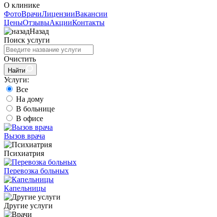
О клинике
Фото
Врачи
Лицензии
Вакансии
Цены
Отзывы
Акции
Контакты
Назад
Поиск услуги
Очистить
Найти
Услуги:
Все
На дому
В больнице
В офисе
Вызов врача
Психиатрия
Перевозка больных
Капельницы
Другие услуги