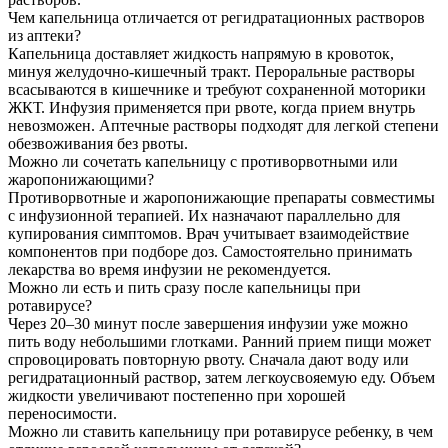
Чем капельница отличается от регидратационных растворов
из аптеки?
Капельница доставляет жидкость напрямую в кровоток,
минуя желудочно-кишечный тракт. Пероральные растворы
всасываются в кишечнике и требуют сохраненной моторики
ЖКТ. Инфузия применяется при рвоте, когда прием внутрь
невозможен. Аптечные растворы подходят для легкой степени
обезвоживания без рвоты.
Можно ли сочетать капельницу с противорвотными или
жаропонижающими?
Противорвотные и жаропонижающие препараты совместимы
с инфузионной терапией. Их назначают параллельно для
купирования симптомов. Врач учитывает взаимодействие
компонентов при подборе доз. Самостоятельно принимать
лекарства во время инфузии не рекомендуется.
Можно ли есть и пить сразу после капельницы при
ротавирусе?
Через 20–30 минут после завершения инфузии уже можно
пить воду небольшими глотками. Ранний прием пищи может
спровоцировать повторную рвоту. Сначала дают воду или
регидратационный раствор, затем легкоусвояемую еду. Объем
жидкости увеличивают постепенно при хорошей
переносимости.
Можно ли ставить капельницу при ротавирусе ребенку, в чем