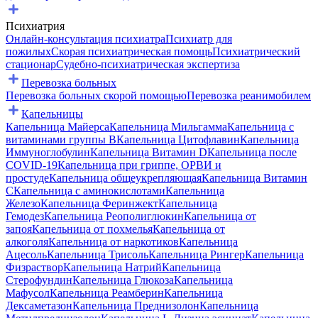
Психиатрия
Онлайн-консультация психиатра
Психиатр для
пожилых
Скорая психиатрическая помощь
Психиатрический
стационар
Судебно-психиатрическая экспертиза
Перевозка больных
Перевозка больных скорой помощью
Перевозка реанимобилем
Капельницы
Капельница Майерса
Капельница Мильгамма
Капельница с
витаминами группы B
Капельница Цитофлавин
Капельница
Иммуноглобулин
Капельница Витамин D
Капельница после
COVID-19
Капельница при гриппе, ОРВИ и
простуде
Капельница общеукрепляющая
Капельница Витамин
C
Капельница с аминокислотами
Капельница
Железо
Капельница Феринжект
Капельница
Гемодез
Капельница Реополиглюкин
Капельница от
запоя
Капельница от похмелья
Капельница от
алкоголя
Капельница от наркотиков
Капельница
Ацесоль
Капельница Трисоль
Капельница Рингер
Капельница
Физраствор
Капельница Натрий
Капельница
Стерофундин
Капельница Глюкоза
Капельница
Мафусол
Капельница Реамберин
Капельница
Дексаметазон
Капельница Преднизолон
Капельница