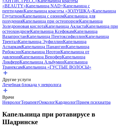
«АНТИСТРЕСС»
Капельница красоты
«BEAUTY»
Капельница NAD+
Капельница с
пептидами
Капельница красоты «ЗОЛУШКА»
Капельница
Глутатион
Капельница с озоном
Капельница для
похудения
Капельница при остеопорозе
Капельница
Золедроновая кислота
Капельница Акласта
Капельница при
остеохондрозе
Капельница Ксефокам
Капельница
Вазапростан
Капельница Пентоксифиллин
Капельница
Трентал
Капельница Эуфиллин
Капельница
Аспаркам
Капельница Панангин
Капельница
Рибоксин
Капельница Неотон
Капельница от
давления
Капельница Венофер
Капельница
Ликферр
Капельница Альбумин
Капельница
Транексам
Капельница «ГУСТЫЕ ВОЛОСЫ»
Другие услуги
Лечебная блокада у невролога
Врачи
Невролог
Терапевт
Онколог
Кардиолог
Прием психиатра
Капельница при ротавирусе в
Шадринске