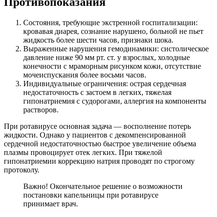
Противопоказания
Состояния, требующие экстренной госпитализации:
кровавая диарея, сознание нарушено, больной не пьет
жидкость более шести часов, признаки шока.
Выраженные нарушения гемодинамики: систолическое
давление ниже 90 мм рт. ст. у взрослых, холодные
конечности с мраморным рисунком кожи, отсутствие
мочеиспускания более восьми часов.
Индивидуальные ограничения: острая сердечная
недостаточность с застоем в легких, тяжелая
гипонатриемия с судорогами, аллергия на компоненты
растворов.
При ротавирусе основная задача — восполнение потерь
жидкости. Однако у пациентов с декомпенсированной
сердечной недостаточностью быстрое увеличение объема
плазмы провоцирует отек легких. При тяжелой
гипонатриемии коррекцию натрия проводят по строгому
протоколу.
Важно! Окончательное решение о возможности
постановки капельницы при ротавирусе
принимает врач.