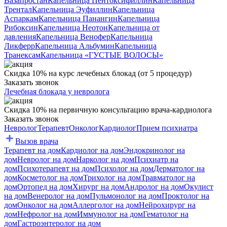
Вазапростан
Капельница Пентоксифиллин
Капельница
Трентал
Капельница Эуфиллин
Капельница
Аспаркам
Капельница Панангин
Капельница
Рибоксин
Капельница Неотон
Капельница от
давления
Капельница Венофер
Капельница
Ликферр
Капельница Альбумин
Капельница
Транексам
Капельница «ГУСТЫЕ ВОЛОСЫ»
Скидка 10% на курс лечебных блокад (от 5 процедур)
Заказать звонок
Лечебная блокада у невролога
Скидка 10% на первичную консультацию врача-кардиолога
Заказать звонок
Невролог
Терапевт
Онколог
Кардиолог
Прием психиатра
Вызов врача
Терапевт на дом
Кардиолог на дом
Эндокринолог на
дом
Невролог на дом
Нарколог на дом
Психиатр на
дом
Психотерапевт на дом
Психолог на дом
Дерматолог на
дом
Косметолог на дом
Трихолог на дом
Травматолог на
дом
Ортопед на дом
Хирург на дом
Андролог на дом
Окулист
на дом
Венеролог на дом
Пульмонолог на дом
Проктолог на
дом
Онколог на дом
Аллерголог на дом
Нейрохирург на
дом
Нефролог на дом
Иммунолог на дом
Гематолог на
дом
Гастроэнтеролог на дом