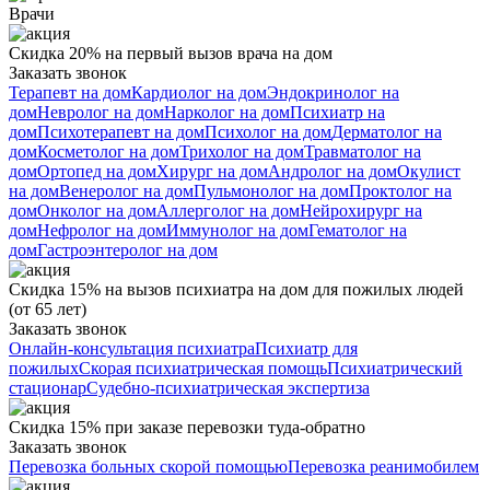
Врачи
Скидка 20% на первый вызов врача на дом
Заказать звонок
Терапевт на дом
Кардиолог на дом
Эндокринолог на
дом
Невролог на дом
Нарколог на дом
Психиатр на
дом
Психотерапевт на дом
Психолог на дом
Дерматолог на
дом
Косметолог на дом
Трихолог на дом
Травматолог на
дом
Ортопед на дом
Хирург на дом
Андролог на дом
Окулист
на дом
Венеролог на дом
Пульмонолог на дом
Проктолог на
дом
Онколог на дом
Аллерголог на дом
Нейрохирург на
дом
Нефролог на дом
Иммунолог на дом
Гематолог на
дом
Гастроэнтеролог на дом
Скидка 15% на вызов психиатра на дом для пожилых людей
(от 65 лет)
Заказать звонок
Онлайн-консультация психиатра
Психиатр для
пожилых
Скорая психиатрическая помощь
Психиатрический
стационар
Судебно-психиатрическая экспертиза
Скидка 15% при заказе перевозки туда-обратно
Заказать звонок
Перевозка больных скорой помощью
Перевозка реанимобилем