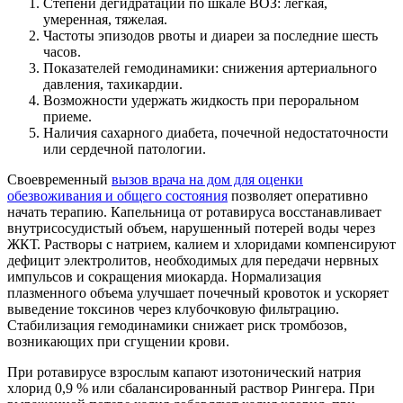
Степени дегидратации по шкале ВОЗ: легкая,
умеренная, тяжелая.
Частоты эпизодов рвоты и диареи за последние шесть
часов.
Показателей гемодинамики: снижения артериального
давления, тахикардии.
Возможности удержать жидкость при пероральном
приеме.
Наличия сахарного диабета, почечной недостаточности
или сердечной патологии.
Своевременный
вызов врача на дом для оценки
обезвоживания и общего состояния
позволяет оперативно
начать терапию. Капельница от ротавируса восстанавливает
внутрисосудистый объем, нарушенный потерей воды через
ЖКТ. Растворы с натрием, калием и хлоридами компенсируют
дефицит электролитов, необходимых для передачи нервных
импульсов и сокращения миокарда. Нормализация
плазменного объема улучшает почечный кровоток и ускоряет
выведение токсинов через клубочковую фильтрацию.
Стабилизация гемодинамики снижает риск тромбозов,
возникающих при сгущении крови.
При ротавирусе взрослым капают изотонический натрия
хлорид 0,9 % или сбалансированный раствор Рингера. При