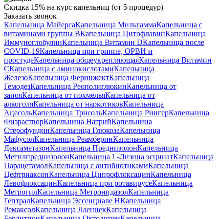
Скидка 15% на курс капельниц (от 5 процедур)
Заказать звонок
Капельница Майерса
Капельница Мильгамма
Капельница с
витаминами группы B
Капельница Цитофлавин
Капельница
Иммуноглобулин
Капельница Витамин D
Капельница после
COVID-19
Капельница при гриппе, ОРВИ и
простуде
Капельница общеукрепляющая
Капельница Витамин
C
Капельница с аминокислотами
Капельница
Железо
Капельница Феринжект
Капельница
Гемодез
Капельница Реополиглюкин
Капельница от
запоя
Капельница от похмелья
Капельница от
алкоголя
Капельница от наркотиков
Капельница
Ацесоль
Капельница Трисоль
Капельница Рингер
Капельница
Физраствор
Капельница Натрий
Капельница
Стерофундин
Капельница Глюкоза
Капельница
Мафусол
Капельница Реамберин
Капельница
Дексаметазон
Капельница Преднизолон
Капельница
Метилпреднизолон
Капельница L-Лизина эсцинат
Капельница
Парацетамол
Капельница с антибиотиками
Капельница
Цефтриаксон
Капельница Ципрофлоксацин
Капельница
Левофлоксацин
Капельница при ротавирусе
Капельница
Метрогил
Капельница Метронидазол
Капельница
Гептрал
Капельница Эссенциале Н
Капельница
Ремаксол
Капельница Лаеннек
Капельница
Берлитион
Капельница Октолипен
Капельница