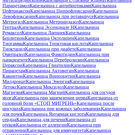
Метилпреднизолон
Капельница L-Лизина эсцинат
Капельница
Парацетамол
Капельница с антибиотиками
Капельница
Цефтриаксон
Капельница Ципрофлоксацин
Капельница
Левофлоксацин
Капельница при ротавирусе
Капельница
Метрогил
Капельница Метронидазол
Капельница
Гептрал
Капельница Эссенциале Н
Капельница
Ремаксол
Капельница Лаеннек
Капельница
Берлитион
Капельница Октолипен
Капельница
Тиогамма
Капельница Тиоктовая кислота
Капельница
Тиоктацид
Капельница при диабете
Капельница
Омепразол
Капельница Фамотидин
Капельница при
панкреатите
Капельница Церебролизин
Капельница
Цераксон
Капельница Глиатилин
Капельница
Пирацетам
Капельница Актовегин
Капельница
Кавинтон
Капельница Винпоцетин
Капельница
Милдронат
Капельница Энергия
Капельница
Детокс
Капельница Мексидол
Капельница
Магнезия
Капельница Магний
Капельница для сосудов
мозга
Капельница при защемлении нерва
Капельница от
головной боли «СТОП МИГРЕНЬ»
Капельница после
инсульта
Капельница при кожных заболеваниях
Капельница
для почек
Капельница Янтарная кислота
Капельница для
сердца
Капельница для печени
Капельница от
отеков
Капельница от аллергии
Капельница при
отравлении
Капельница для иммунитета
Капельница