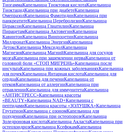
Тиогамма
Капельница Тиоктовая кислота
Капельница
Тиоктацид
Капельница при диабете
Капельница
Омепразол
Капельница Фамотидин
Капельница при
панкреатите
Капельница Церебролизин
Капельница
Цераксон
Капельница Глиатилин
Капельница
Пирацетам
Капельница Актовегин
Капельница
Кавинтон
Капельница Винпоцетин
Капельница
Милдронат
Капельница Энергия
Капельница
Детокс
Капельница Мексидол
Капельница
Магнезия
Капельница Магний
Капельница для сосудов
мозга
Капельница при защемлении нерва
Капельница от
головной боли «СТОП МИГРЕНЬ»
Капельница после
инсульта
Капельница при кожных заболеваниях
Капельница
для почек
Капельница Янтарная кислота
Капельница для
сердца
Капельница для печени
Капельница от
отеков
Капельница от аллергии
Капельница при
отравлении
Капельница для иммунитета
Капельница
«АНТИСТРЕСС»
Капельница красоты
«BEAUTY»
Капельница NAD+
Капельница с
пептидами
Капельница красоты «ЗОЛУШКА»
Капельница
Глутатион
Капельница с озоном
Капельница для
похудения
Капельница при остеопорозе
Капельница
Золедроновая кислота
Капельница Акласта
Капельница при
остеохондрозе
Капельница Ксефокам
Капельница