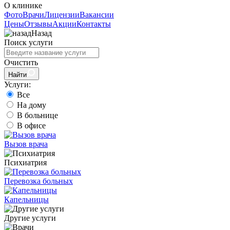
О клинике
Фото
Врачи
Лицензии
Вакансии
Цены
Отзывы
Акции
Контакты
Назад
Поиск услуги
Очистить
Найти
Услуги:
Все
На дому
В больнице
В офисе
Вызов врача
Психиатрия
Перевозка больных
Капельницы
Другие услуги