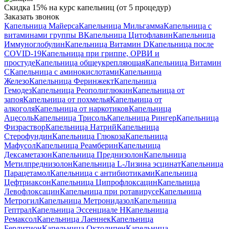
Скидка 15% на курс капельниц (от 5 процедур)
Заказать звонок
Капельница Майерса
Капельница Мильгамма
Капельница с
витаминами группы B
Капельница Цитофлавин
Капельница
Иммуноглобулин
Капельница Витамин D
Капельница после
COVID-19
Капельница при гриппе, ОРВИ и
простуде
Капельница общеукрепляющая
Капельница Витамин
C
Капельница с аминокислотами
Капельница
Железо
Капельница Феринжект
Капельница
Гемодез
Капельница Реополиглюкин
Капельница от
запоя
Капельница от похмелья
Капельница от
алкоголя
Капельница от наркотиков
Капельница
Ацесоль
Капельница Трисоль
Капельница Рингер
Капельница
Физраствор
Капельница Натрий
Капельница
Стерофундин
Капельница Глюкоза
Капельница
Мафусол
Капельница Реамберин
Капельница
Дексаметазон
Капельница Преднизолон
Капельница
Метилпреднизолон
Капельница L-Лизина эсцинат
Капельница
Парацетамол
Капельница с антибиотиками
Капельница
Цефтриаксон
Капельница Ципрофлоксацин
Капельница
Левофлоксацин
Капельница при ротавирусе
Капельница
Метрогил
Капельница Метронидазол
Капельница
Гептрал
Капельница Эссенциале Н
Капельница
Ремаксол
Капельница Лаеннек
Капельница
Берлитион
Капельница Октолипен
Капельница