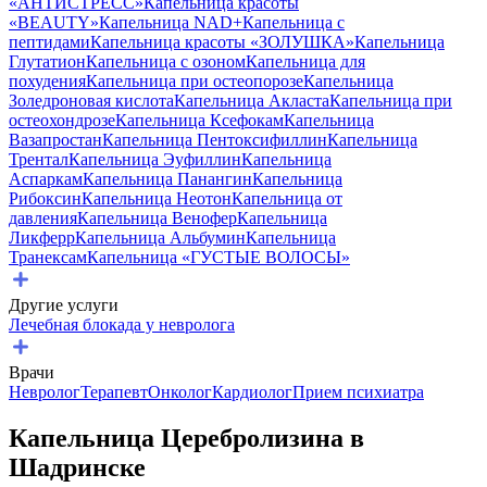
«АНТИСТРЕСС»
Капельница красоты
«BEAUTY»
Капельница NAD+
Капельница с
пептидами
Капельница красоты «ЗОЛУШКА»
Капельница
Глутатион
Капельница с озоном
Капельница для
похудения
Капельница при остеопорозе
Капельница
Золедроновая кислота
Капельница Акласта
Капельница при
остеохондрозе
Капельница Ксефокам
Капельница
Вазапростан
Капельница Пентоксифиллин
Капельница
Трентал
Капельница Эуфиллин
Капельница
Аспаркам
Капельница Панангин
Капельница
Рибоксин
Капельница Неотон
Капельница от
давления
Капельница Венофер
Капельница
Ликферр
Капельница Альбумин
Капельница
Транексам
Капельница «ГУСТЫЕ ВОЛОСЫ»
Другие услуги
Лечебная блокада у невролога
Врачи
Невролог
Терапевт
Онколог
Кардиолог
Прием психиатра
Капельница Церебролизина в
Шадринске