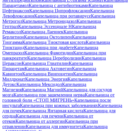
Метилпреднизолон
Капельница L-Лизина эсцинат
Капельница
Парацетамол
Капельница с антибиотиками
Капельница
Цефтриаксон
Капельница Ципрофлоксацин
Капельница
Левофлоксацин
Капельница при ротавирусе
Капельница
Метрогил
Капельница Метронидазол
Капельница
Гептрал
Капельница Эссенциале Н
Капельница
Ремаксол
Капельница Лаеннек
Капельница
Берлитион
Капельница Октолипен
Капельница
Тиогамма
Капельница Тиоктовая кислота
Капельница
Тиоктацид
Капельница при диабете
Капельница
Омепразол
Капельница Фамотидин
Капельница при
панкреатите
Капельница Церебролизин
Капельница
Цераксон
Капельница Глиатилин
Капельница
Пирацетам
Капельница Актовегин
Капельница
Кавинтон
Капельница Винпоцетин
Капельница
Милдронат
Капельница Энергия
Капельница
Детокс
Капельница Мексидол
Капельница
Магнезия
Капельница Магний
Капельница для сосудов
мозга
Капельница при защемлении нерва
Капельница от
головной боли «СТОП МИГРЕНЬ»
Капельница после
инсульта
Капельница при кожных заболеваниях
Капельница
для почек
Капельница Янтарная кислота
Капельница для
сердца
Капельница для печени
Капельница от
отеков
Капельница от аллергии
Капельница при
отравлении
Капельница для иммунитета
Капельница