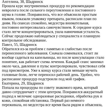
Ангелина, 38, Шадринск
Прошла курс внутривенных процедур по рекомендации
невролога после сильного переутомления и постоянного
шума в голове. Понравилось, что все объяснили простым
языком, показали упаковку препарата, расписали план по
дням. На сеансах спокойно, медсестра внимательная,
постоянно интересовалась самочувствием. К середине курса
стало легче концентрироваться, ушла навязчивая усталость.
Сейчас продолжаю наблюдаться у специалиста и планирую
контрольное обследование.
Павел, 55, Шадринск
Обратился из-за проблем с памятью и слабостью после
перенесенного заболевания. Сначала сомневался, стоит ли
вообще садиться на капельницы, но после консультации стало
понятнее, как работает схема лечения. Каждый сеанс занимал
около часа, давление и пульс контролировали, чувствовал себя
под присмотром. Уже к концу курса стали меньше мучить
головные боли, легче переносил рабочий день. Удобно, что
расписание процедур подстроили под мой график.
Екатерина, 29, Шадринск
Попала на процедуры по совету знакомого врача, который
давно сотрудничает с этим центром. Понравился аккуратный
подход к мелочам: одноразовые расходники, обработка рук и
кожи, спокойная обстановка. Первый раз немного
переживала, но медсестра все время была рядом и объясняла,