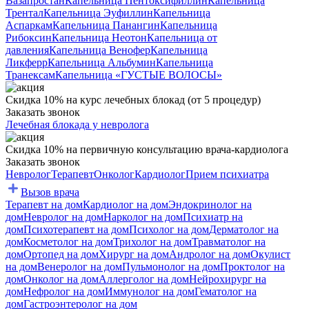
Вазапростан
Капельница Пентоксифиллин
Капельница
Трентал
Капельница Эуфиллин
Капельница
Аспаркам
Капельница Панангин
Капельница
Рибоксин
Капельница Неотон
Капельница от
давления
Капельница Венофер
Капельница
Ликферр
Капельница Альбумин
Капельница
Транексам
Капельница «ГУСТЫЕ ВОЛОСЫ»
Скидка 10% на курс лечебных блокад (от 5 процедур)
Заказать звонок
Лечебная блокада у невролога
Скидка 10% на первичную консультацию врача-кардиолога
Заказать звонок
Невролог
Терапевт
Онколог
Кардиолог
Прием психиатра
Вызов врача
Терапевт на дом
Кардиолог на дом
Эндокринолог на
дом
Невролог на дом
Нарколог на дом
Психиатр на
дом
Психотерапевт на дом
Психолог на дом
Дерматолог на
дом
Косметолог на дом
Трихолог на дом
Травматолог на
дом
Ортопед на дом
Хирург на дом
Андролог на дом
Окулист
на дом
Венеролог на дом
Пульмонолог на дом
Проктолог на
дом
Онколог на дом
Аллерголог на дом
Нейрохирург на
дом
Нефролог на дом
Иммунолог на дом
Гематолог на
дом
Гастроэнтеролог на дом