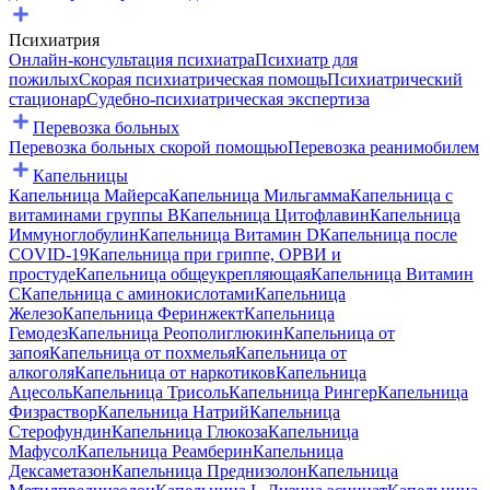
Психиатрия
Онлайн-консультация психиатра
Психиатр для
пожилых
Скорая психиатрическая помощь
Психиатрический
стационар
Судебно-психиатрическая экспертиза
Перевозка больных
Перевозка больных скорой помощью
Перевозка реанимобилем
Капельницы
Капельница Майерса
Капельница Мильгамма
Капельница с
витаминами группы B
Капельница Цитофлавин
Капельница
Иммуноглобулин
Капельница Витамин D
Капельница после
COVID-19
Капельница при гриппе, ОРВИ и
простуде
Капельница общеукрепляющая
Капельница Витамин
C
Капельница с аминокислотами
Капельница
Железо
Капельница Феринжект
Капельница
Гемодез
Капельница Реополиглюкин
Капельница от
запоя
Капельница от похмелья
Капельница от
алкоголя
Капельница от наркотиков
Капельница
Ацесоль
Капельница Трисоль
Капельница Рингер
Капельница
Физраствор
Капельница Натрий
Капельница
Стерофундин
Капельница Глюкоза
Капельница
Мафусол
Капельница Реамберин
Капельница
Дексаметазон
Капельница Преднизолон
Капельница