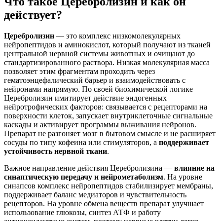
Что такое Церебролизин и как он
действует?
Церебролизин
— это комплекс низкомолекулярных
нейропептидов и аминокислот, который получают из тканей
центральной нервной системы животных и очищают до
стандартизированного раствора. Низкая молекулярная масса
позволяет этим фрагментам проходить через
гематоэнцефалический барьер и взаимодействовать с
нейронами напрямую. По своей биохимической логике
Церебролизин имитирует действие эндогенных
нейротрофических факторов: связывается с рецепторами на
поверхности клеток, запускает внутриклеточные сигнальные
каскады и активирует программы выживания нейронов.
Препарат не разгоняет мозг в бытовом смысле и не расширяет
сосуды по типу кофеина или стимуляторов, а
поддерживает
устойчивость нервной ткани
.
Важное направление действия Церебролизина —
влияние на
синаптическую передачу и нейрометаболизм
. На уровне
синапсов комплекс нейропептидов стабилизирует мембраны,
поддерживает баланс медиаторов и чувствительность
рецепторов. На уровне обмена веществ препарат улучшает
использование глюкозы, синтез АТФ и работу