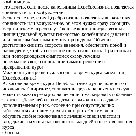
комбинацию.
Что делать, если после капельницы Церебролизина появляется
сонливость или возбуждение?
Если после введения Церебролизина появляется выраженная
сонливость или возбуждение, об этом нужно сразу сообщить
медицинскому персоналу. Такие реакции иногда связаны с
индивидуальной чувствительностью, колебаниями давления
или слишком быстрым темпом процедуры. Обычно
достаточно снизить скорость введения, обеспечить покой и
наблюдение, чтобы состояние нормализовалось. При стойких
или повторяющихся симптомах схему лечения
пересматривают, а иногда принимают решение о
прекращении курса.
Можно ли употреблять алкоголь во время курса капельниц
Церебролизина?
Алкоголь на время курса Церебролизина лучше полностью
исключить. Спиртное усиливает нагрузку на печень и сосуды,
может искажать реакцию на лечение и маскировать побочные
эффекты. Даже небольшие дозы в «выходные» создают
дополнительный риск, особенно при сопутствующих
заболеваниях и приеме других лекарств. Оптимально
обсудить любые исключения с лечащим специалистом и
воздерживаться от алкоголя несколько дней после завершения
курса
Отзывы