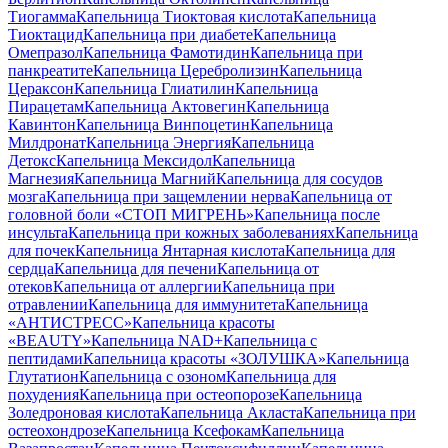
Тиогамма
Капельница Тиоктовая кислота
Капельница
Тиоктацид
Капельница при диабете
Капельница
Омепразол
Капельница Фамотидин
Капельница при
панкреатите
Капельница Церебролизин
Капельница
Цераксон
Капельница Глиатилин
Капельница
Пирацетам
Капельница Актовегин
Капельница
Кавинтон
Капельница Винпоцетин
Капельница
Милдронат
Капельница Энергия
Капельница
Детокс
Капельница Мексидол
Капельница
Магнезия
Капельница Магний
Капельница для сосудов
мозга
Капельница при защемлении нерва
Капельница от
головной боли «СТОП МИГРЕНЬ»
Капельница после
инсульта
Капельница при кожных заболеваниях
Капельница
для почек
Капельница Янтарная кислота
Капельница для
сердца
Капельница для печени
Капельница от
отеков
Капельница от аллергии
Капельница при
отравлении
Капельница для иммунитета
Капельница
«АНТИСТРЕСС»
Капельница красоты
«BEAUTY»
Капельница NAD+
Капельница с
пептидами
Капельница красоты «ЗОЛУШКА»
Капельница
Глутатион
Капельница с озоном
Капельница для
похудения
Капельница при остеопорозе
Капельница
Золедроновая кислота
Капельница Акласта
Капельница при
остеохондрозе
Капельница Ксефокам
Капельница