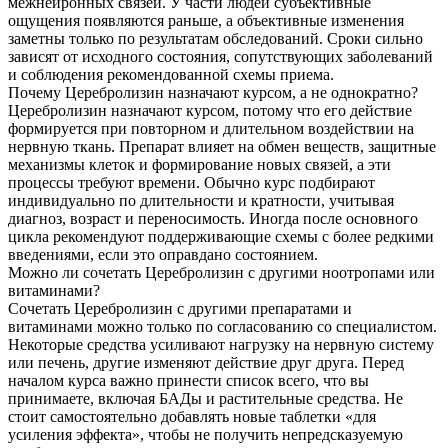
межнейронных связей. У части людей субъективные
ощущения появляются раньше, а объективные изменения
заметны только по результатам обследований. Сроки сильно
зависят от исходного состояния, сопутствующих заболеваний
и соблюдения рекомендованной схемы приема.
Почему Церебролизин назначают курсом, а не однократно?
Церебролизин назначают курсом, потому что его действие
формируется при повторном и длительном воздействии на
нервную ткань. Препарат влияет на обмен веществ, защитные
механизмы клеток и формирование новых связей, а эти
процессы требуют времени. Обычно курс подбирают
индивидуально по длительности и кратности, учитывая
диагноз, возраст и переносимость. Иногда после основного
цикла рекомендуют поддерживающие схемы с более редкими
введениями, если это оправдано состоянием.
Можно ли сочетать Церебролизин с другими ноотропами или
витаминами?
Сочетать Церебролизин с другими препаратами и
витаминами можно только по согласованию со специалистом.
Некоторые средства усиливают нагрузку на нервную систему
или печень, другие изменяют действие друг друга. Перед
началом курса важно принести список всего, что вы
принимаете, включая БАДы и растительные средства. Не
стоит самостоятельно добавлять новые таблетки «для
усиления эффекта», чтобы не получить непредсказуемую