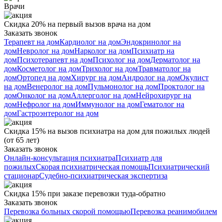
Врачи
Скидка 20% на первый вызов врача на дом
Заказать звонок
Терапевт на дом
Кардиолог на дом
Эндокринолог на
дом
Невролог на дом
Нарколог на дом
Психиатр на
дом
Психотерапевт на дом
Психолог на дом
Дерматолог на
дом
Косметолог на дом
Трихолог на дом
Травматолог на
дом
Ортопед на дом
Хирург на дом
Андролог на дом
Окулист
на дом
Венеролог на дом
Пульмонолог на дом
Проктолог на
дом
Онколог на дом
Аллерголог на дом
Нейрохирург на
дом
Нефролог на дом
Иммунолог на дом
Гематолог на
дом
Гастроэнтеролог на дом
Скидка 15% на вызов психиатра на дом для пожилых людей
(от 65 лет)
Заказать звонок
Онлайн-консультация психиатра
Психиатр для
пожилых
Скорая психиатрическая помощь
Психиатрический
стационар
Судебно-психиатрическая экспертиза
Скидка 15% при заказе перевозки туда-обратно
Заказать звонок
Перевозка больных скорой помощью
Перевозка реанимобилем