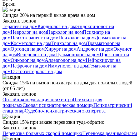
Врачи
Скидка 20% на первый вызов врача на дом
Заказать звонок
Терапевт на дом
Кардиолог на дом
Эндокринолог на
дом
Невролог на дом
Нарколог на дом
Психиатр на
дом
Психотерапевт на дом
Психолог на дом
Дерматолог на
дом
Косметолог на дом
Трихолог на дом
Травматолог на
дом
Ортопед на дом
Хирург на дом
Андролог на дом
Окулист
на дом
Венеролог на дом
Пульмонолог на дом
Проктолог на
дом
Онколог на дом
Аллерголог на дом
Нейрохирург на
дом
Нефролог на дом
Иммунолог на дом
Гематолог на
дом
Гастроэнтеролог на дом
Скидка 15% на вызов психиатра на дом для пожилых людей
(от 65 лет)
Заказать звонок
Онлайн-консультация психиатра
Психиатр для
пожилых
Скорая психиатрическая помощь
Психиатрический
стационар
Судебно-психиатрическая экспертиза
Скидка 15% при заказе перевозки туда-обратно
Заказать звонок
Перевозка больных скорой помощью
Перевозка реанимобилем