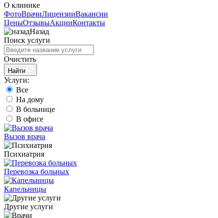
О клинике
Фото
Врачи
Лицензии
Вакансии
Цены
Отзывы
Акции
Контакты
Назад
Поиск услуги
Очистить
Найти
Услуги:
Все
На дому
В больнице
В офисе
Вызов врача
Психиатрия
Перевозка больных
Капельницы
Другие услуги