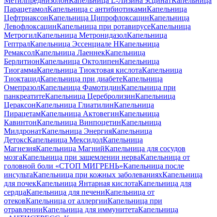
Метилпреднизолон
Капельница L-Лизина эсцинат
Капельница
Парацетамол
Капельница с антибиотиками
Капельница
Цефтриаксон
Капельница Ципрофлоксацин
Капельница
Левофлоксацин
Капельница при ротавирусе
Капельница
Метрогил
Капельница Метронидазол
Капельница
Гептрал
Капельница Эссенциале Н
Капельница
Ремаксол
Капельница Лаеннек
Капельница
Берлитион
Капельница Октолипен
Капельница
Тиогамма
Капельница Тиоктовая кислота
Капельница
Тиоктацид
Капельница при диабете
Капельница
Омепразол
Капельница Фамотидин
Капельница при
панкреатите
Капельница Церебролизин
Капельница
Цераксон
Капельница Глиатилин
Капельница
Пирацетам
Капельница Актовегин
Капельница
Кавинтон
Капельница Винпоцетин
Капельница
Милдронат
Капельница Энергия
Капельница
Детокс
Капельница Мексидол
Капельница
Магнезия
Капельница Магний
Капельница для сосудов
мозга
Капельница при защемлении нерва
Капельница от
головной боли «СТОП МИГРЕНЬ»
Капельница после
инсульта
Капельница при кожных заболеваниях
Капельница
для почек
Капельница Янтарная кислота
Капельница для
сердца
Капельница для печени
Капельница от
отеков
Капельница от аллергии
Капельница при
отравлении
Капельница для иммунитета
Капельница