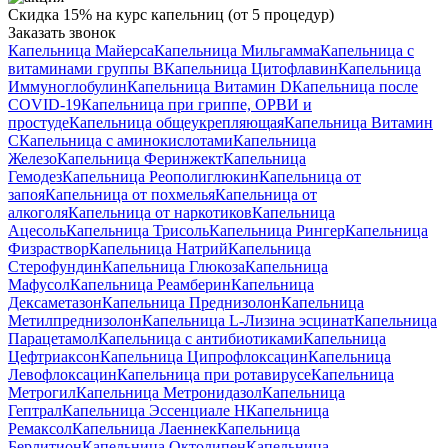
Скидка 15% на курс капельниц (от 5 процедур)
Заказать звонок
Капельница Майерса
Капельница Мильгамма
Капельница с
витаминами группы B
Капельница Цитофлавин
Капельница
Иммуноглобулин
Капельница Витамин D
Капельница после
COVID-19
Капельница при гриппе, ОРВИ и
простуде
Капельница общеукрепляющая
Капельница Витамин
C
Капельница с аминокислотами
Капельница
Железо
Капельница Феринжект
Капельница
Гемодез
Капельница Реополиглюкин
Капельница от
запоя
Капельница от похмелья
Капельница от
алкоголя
Капельница от наркотиков
Капельница
Ацесоль
Капельница Трисоль
Капельница Рингер
Капельница
Физраствор
Капельница Натрий
Капельница
Стерофундин
Капельница Глюкоза
Капельница
Мафусол
Капельница Реамберин
Капельница
Дексаметазон
Капельница Преднизолон
Капельница
Метилпреднизолон
Капельница L-Лизина эсцинат
Капельница
Парацетамол
Капельница с антибиотиками
Капельница
Цефтриаксон
Капельница Ципрофлоксацин
Капельница
Левофлоксацин
Капельница при ротавирусе
Капельница
Метрогил
Капельница Метронидазол
Капельница
Гептрал
Капельница Эссенциале Н
Капельница
Ремаксол
Капельница Лаеннек
Капельница
Берлитион
Капельница Октолипен
Капельница