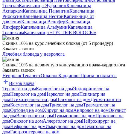
Вазапростан
Капельница Пентоксифиллин
Капельница
Трентал
Капельница Эуфиллин
Капельница
Аспаркам
Капельница Панангин
Капельница
Рибоксин
Капельница Неотон
Капельница от
давления
Капельница Венофер
Капельница
Ликферр
Капельница Альбумин
Капельница
Транексам
Капельница «ГУСТЫЕ ВОЛОСЫ»
Скидка 10% на курс лечебных блокад (от 5 процедур)
Заказать звонок
Лечебная блокада у невролога
Скидка 10% на первичную консультацию врача-кардиолога
Заказать звонок
Невролог
Терапевт
Онколог
Кардиолог
Прием психиатра
Вызов врача
Терапевт на дом
Кардиолог на дом
Эндокринолог на
дом
Невролог на дом
Нарколог на дом
Психиатр на
дом
Психотерапевт на дом
Психолог на дом
Дерматолог на
дом
Косметолог на дом
Трихолог на дом
Травматолог на
дом
Ортопед на дом
Хирург на дом
Андролог на дом
Окулист
на дом
Венеролог на дом
Пульмонолог на дом
Проктолог на
дом
Онколог на дом
Аллерголог на дом
Нейрохирург на
дом
Нефролог на дом
Иммунолог на дом
Гематолог на
дом
Гастроэнтеролог на дом