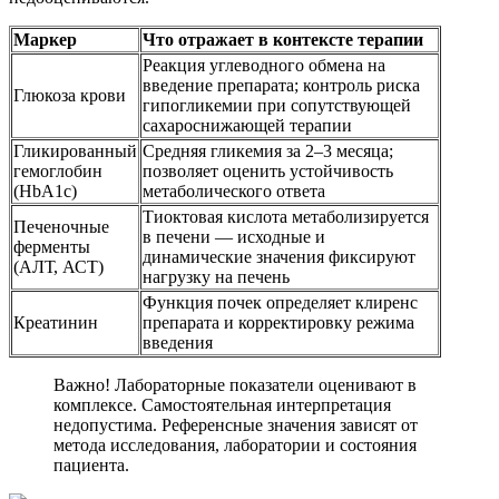
Маркер
Что отражает в контексте терапии
Реакция углеводного обмена на
введение препарата; контроль риска
Глюкоза крови
гипогликемии при сопутствующей
сахароснижающей терапии
Гликированный
Средняя гликемия за 2–3 месяца;
гемоглобин
позволяет оценить устойчивость
(HbA1c)
метаболического ответа
Тиоктовая кислота метаболизируется
Печеночные
в печени — исходные и
ферменты
динамические значения фиксируют
(АЛТ, АСТ)
нагрузку на печень
Функция почек определяет клиренс
Креатинин
препарата и корректировку режима
введения
Важно! Лабораторные показатели оценивают в
комплексе. Самостоятельная интерпретация
недопустима. Референсные значения зависят от
метода исследования, лаборатории и состояния
пациента.