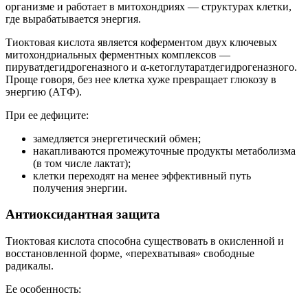
организме и работает в митохондриях — структурах клетки,
где вырабатывается энергия.
Тиоктовая кислота является коферментом двух ключевых
митохондриальных ферментных комплексов —
пируватдегидрогеназного и α-кетоглутаратдегидрогеназного.
Проще говоря, без нее клетка хуже превращает глюкозу в
энергию (АТФ).
При ее дефиците:
замедляется энергетический обмен;
накапливаются промежуточные продукты метаболизма
(в том числе лактат);
клетки переходят на менее эффективный путь
получения энергии.
Антиоксидантная защита
Тиоктовая кислота способна существовать в окисленной и
восстановленной форме, «перехватывая» свободные
радикалы.
Ее особенность: