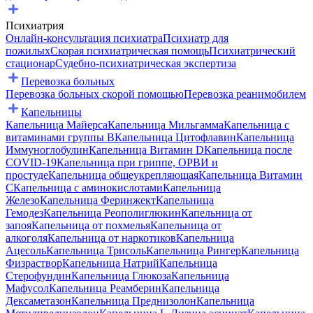
Психиатрия
Онлайн-консультация психиатра
Психиатр для
пожилых
Скорая психиатрическая помощь
Психиатрический
стационар
Судебно-психиатрическая экспертиза
Перевозка больных
Перевозка больных скорой помощью
Перевозка реанимобилем
Капельницы
Капельница Майерса
Капельница Мильгамма
Капельница с
витаминами группы B
Капельница Цитофлавин
Капельница
Иммуноглобулин
Капельница Витамин D
Капельница после
COVID-19
Капельница при гриппе, ОРВИ и
простуде
Капельница общеукрепляющая
Капельница Витамин
C
Капельница с аминокислотами
Капельница
Железо
Капельница Феринжект
Капельница
Гемодез
Капельница Реополиглюкин
Капельница от
запоя
Капельница от похмелья
Капельница от
алкоголя
Капельница от наркотиков
Капельница
Ацесоль
Капельница Трисоль
Капельница Рингер
Капельница
Физраствор
Капельница Натрий
Капельница
Стерофундин
Капельница Глюкоза
Капельница
Мафусол
Капельница Реамберин
Капельница
Дексаметазон
Капельница Преднизолон
Капельница