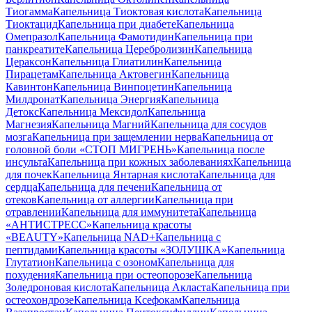
Тиогамма
Капельница Тиоктовая кислота
Капельница
Тиоктацид
Капельница при диабете
Капельница
Омепразол
Капельница Фамотидин
Капельница при
панкреатите
Капельница Церебролизин
Капельница
Цераксон
Капельница Глиатилин
Капельница
Пирацетам
Капельница Актовегин
Капельница
Кавинтон
Капельница Винпоцетин
Капельница
Милдронат
Капельница Энергия
Капельница
Детокс
Капельница Мексидол
Капельница
Магнезия
Капельница Магний
Капельница для сосудов
мозга
Капельница при защемлении нерва
Капельница от
головной боли «СТОП МИГРЕНЬ»
Капельница после
инсульта
Капельница при кожных заболеваниях
Капельница
для почек
Капельница Янтарная кислота
Капельница для
сердца
Капельница для печени
Капельница от
отеков
Капельница от аллергии
Капельница при
отравлении
Капельница для иммунитета
Капельница
«АНТИСТРЕСС»
Капельница красоты
«BEAUTY»
Капельница NAD+
Капельница с
пептидами
Капельница красоты «ЗОЛУШКА»
Капельница
Глутатион
Капельница с озоном
Капельница для
похудения
Капельница при остеопорозе
Капельница
Золедроновая кислота
Капельница Акласта
Капельница при
остеохондрозе
Капельница Ксефокам
Капельница