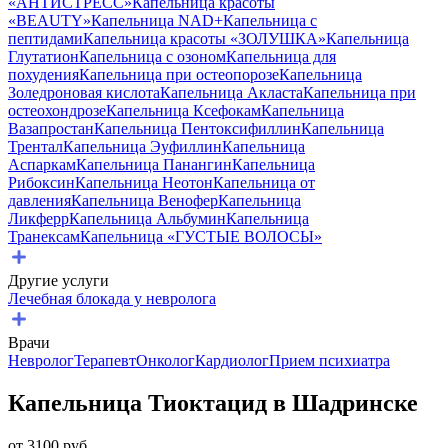
«АНТИСТРЕСС»
Капельница красоты
«BEAUTY»
Капельница NAD+
Капельница с
пептидами
Капельница красоты «ЗОЛУШКА»
Капельница
Глутатион
Капельница с озоном
Капельница для
похудения
Капельница при остеопорозе
Капельница
Золедроновая кислота
Капельница Акласта
Капельница при
остеохондрозе
Капельница Ксефокам
Капельница
Вазапростан
Капельница Пентоксифиллин
Капельница
Трентал
Капельница Эуфиллин
Капельница
Аспаркам
Капельница Панангин
Капельница
Рибоксин
Капельница Неотон
Капельница от
давления
Капельница Венофер
Капельница
Ликферр
Капельница Альбумин
Капельница
Транексам
Капельница «ГУСТЫЕ ВОЛОСЫ»
Другие услуги
Лечебная блокада у невролога
Врачи
Невролог
Терапевт
Онколог
Кардиолог
Прием психиатра
Капельница Тиоктацид в Шадринске
от
3100
руб.