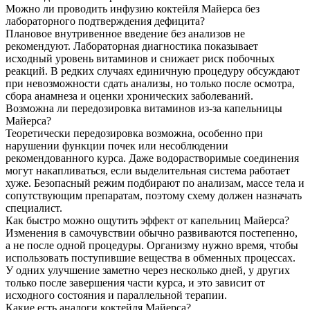
Можно ли проводить инфузию коктейля Майерса без
лабораторного подтверждения дефицита?
Плановое внутривенное введение без анализов не
рекомендуют. Лабораторная диагностика показывает
исходный уровень витаминов и снижает риск побочных
реакций. В редких случаях единичную процедуру обсуждают
при невозможности сдать анализы, но только после осмотра,
сбора анамнеза и оценки хронических заболеваний.
Возможна ли передозировка витаминов из-за капельницы
Майерса?
Теоретически передозировка возможна, особенно при
нарушении функции почек или несоблюдении
рекомендованного курса. Даже водорастворимые соединения
могут накапливаться, если выделительная система работает
хуже. Безопасный режим подбирают по анализам, массе тела и
сопутствующим препаратам, поэтому схему должен назначать
специалист.
Как быстро можно ощутить эффект от капельниц Майерса?
Изменения в самочувствии обычно развиваются постепенно,
а не после одной процедуры. Организму нужно время, чтобы
использовать поступившие вещества в обменных процессах.
У одних улучшение заметно через несколько дней, у других
только после завершения части курса, и это зависит от
исходного состояния и параллельной терапии.
Какие есть аналоги коктейля Майерса?