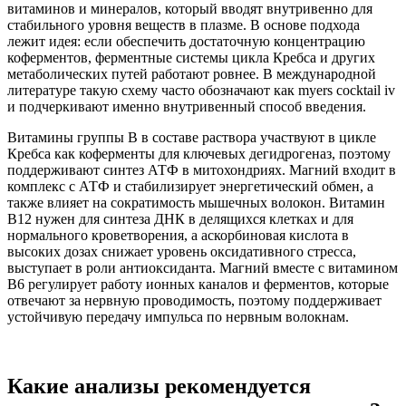
витаминов и минералов, который вводят внутривенно для
стабильного уровня веществ в плазме. В основе подхода
лежит идея: если обеспечить достаточную концентрацию
коферментов, ферментные системы цикла Кребса и других
метаболических путей работают ровнее. В международной
литературе такую схему часто обозначают как myers cocktail iv
и подчеркивают именно внутривенный способ введения.
Витамины группы B в составе раствора участвуют в цикле
Кребса как коферменты для ключевых дегидрогеназ, поэтому
поддерживают синтез АТФ в митохондриях. Магний входит в
комплекс с АТФ и стабилизирует энергетический обмен, а
также влияет на сократимость мышечных волокон. Витамин
B12 нужен для синтеза ДНК в делящихся клетках и для
нормального кроветворения, а аскорбиновая кислота в
высоких дозах снижает уровень оксидативного стресса,
выступает в роли антиоксиданта. Магний вместе с витамином
B6 регулирует работу ионных каналов и ферментов, которые
отвечают за нервную проводимость, поэтому поддерживает
устойчивую передачу импульса по нервным волокнам.
Какие анализы рекомендуется