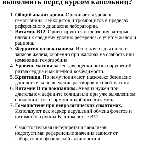
выполнить перед курсом капельниц?
Общий анализ крови.
Оценивается уровень
гемоглобина, лейкоцитов и тромбоцитов в пределах
референсного диапазона лаборатории.
Витамин B12.
Ориентируются на значения, которые
близки к среднему уровню референса, с учетом жалоб и
рациона.
Ферритин по показаниям.
Используют для оценки
запасов железа, особенно при жалобах на слабость или
изменении гемоглобина.
Уровень магния
важен для оценки риска нарушений
ритма сердца и мышечной возбудимости.
Креатинин.
По нему понимают, насколько безопасно
дополнительное введение растворов и солей магния.
Витамин D по показаниям.
Анализ нужен при
длительном дефиците солнца или при уже выявленном
снижении этого гормоноподобного витамина.
Гомоцистеин при неврологических симптомах.
Используют как маркер нарушений обмена фолатов и
витаминов группы B, в том числе B12.
Самостоятельная интерпретация анализов
недопустима; референсные значения зависят от
лаборатории, физической активности и