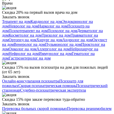
Врачи
Скидка 20% на первый вызов врача на дом
Заказать звонок
Терапевт на дом
Кардиолог на дом
Эндокринолог на
дом
Невролог на дом
Нарколог на дом
Психиатр на
дом
Психотерапевт на дом
Психолог на дом
Дерматолог на
дом
Косметолог на дом
Трихолог на дом
Травматолог на
дом
Ортопед на дом
Хирург на дом
Андролог на дом
Окулист
на дом
Венеролог на дом
Пульмонолог на дом
Проктолог на
дом
Онколог на дом
Аллерголог на дом
Нейрохирург на
дом
Нефролог на дом
Иммунолог на дом
Гематолог на
дом
Гастроэнтеролог на дом
Скидка 15% на вызов психиатра на дом для пожилых людей
(от 65 лет)
Заказать звонок
Онлайн-консультация психиатра
Психиатр для
пожилых
Скорая психиатрическая помощь
Психиатрический
стационар
Судебно-психиатрическая экспертиза
Скидка 15% при заказе перевозки туда-обратно
Заказать звонок
Перевозка больных скорой помощью
Перевозка реанимобилем