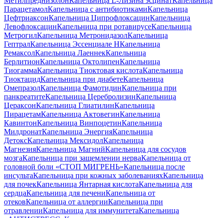
Метилпреднизолон
Капельница L-Лизина эсцинат
Капельница
Парацетамол
Капельница с антибиотиками
Капельница
Цефтриаксон
Капельница Ципрофлоксацин
Капельница
Левофлоксацин
Капельница при ротавирусе
Капельница
Метрогил
Капельница Метронидазол
Капельница
Гептрал
Капельница Эссенциале Н
Капельница
Ремаксол
Капельница Лаеннек
Капельница
Берлитион
Капельница Октолипен
Капельница
Тиогамма
Капельница Тиоктовая кислота
Капельница
Тиоктацид
Капельница при диабете
Капельница
Омепразол
Капельница Фамотидин
Капельница при
панкреатите
Капельница Церебролизин
Капельница
Цераксон
Капельница Глиатилин
Капельница
Пирацетам
Капельница Актовегин
Капельница
Кавинтон
Капельница Винпоцетин
Капельница
Милдронат
Капельница Энергия
Капельница
Детокс
Капельница Мексидол
Капельница
Магнезия
Капельница Магний
Капельница для сосудов
мозга
Капельница при защемлении нерва
Капельница от
головной боли «СТОП МИГРЕНЬ»
Капельница после
инсульта
Капельница при кожных заболеваниях
Капельница
для почек
Капельница Янтарная кислота
Капельница для
сердца
Капельница для печени
Капельница от
отеков
Капельница от аллергии
Капельница при
отравлении
Капельница для иммунитета
Капельница