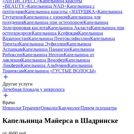
«АНТИСТРЕСС»
Капельница красоты
«BEAUTY»
Капельница NAD+
Капельница с
пептидами
Капельница красоты «ЗОЛУШКА»
Капельница
Глутатион
Капельница с озоном
Капельница для
похудения
Капельница при остеопорозе
Капельница
Золедроновая кислота
Капельница Акласта
Капельница при
остеохондрозе
Капельница Ксефокам
Капельница
Вазапростан
Капельница Пентоксифиллин
Капельница
Трентал
Капельница Эуфиллин
Капельница
Аспаркам
Капельница Панангин
Капельница
Рибоксин
Капельница Неотон
Капельница от
давления
Капельница Венофер
Капельница
Ликферр
Капельница Альбумин
Капельница
Транексам
Капельница «ГУСТЫЕ ВОЛОСЫ»
Другие услуги
Лечебная блокада у невролога
Врачи
Невролог
Терапевт
Онколог
Кардиолог
Прием психиатра
Капельница Майерса в Шадринске
от
4600
руб.