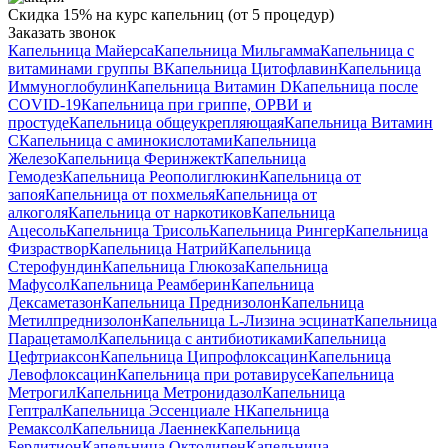
Скидка 15% на курс капельниц (от 5 процедур)
Заказать звонок
Капельница Майерса
Капельница Мильгамма
Капельница с
витаминами группы B
Капельница Цитофлавин
Капельница
Иммуноглобулин
Капельница Витамин D
Капельница после
COVID-19
Капельница при гриппе, ОРВИ и
простуде
Капельница общеукрепляющая
Капельница Витамин
C
Капельница с аминокислотами
Капельница
Железо
Капельница Феринжект
Капельница
Гемодез
Капельница Реополиглюкин
Капельница от
запоя
Капельница от похмелья
Капельница от
алкоголя
Капельница от наркотиков
Капельница
Ацесоль
Капельница Трисоль
Капельница Рингер
Капельница
Физраствор
Капельница Натрий
Капельница
Стерофундин
Капельница Глюкоза
Капельница
Мафусол
Капельница Реамберин
Капельница
Дексаметазон
Капельница Преднизолон
Капельница
Метилпреднизолон
Капельница L-Лизина эсцинат
Капельница
Парацетамол
Капельница с антибиотиками
Капельница
Цефтриаксон
Капельница Ципрофлоксацин
Капельница
Левофлоксацин
Капельница при ротавирусе
Капельница
Метрогил
Капельница Метронидазол
Капельница
Гептрал
Капельница Эссенциале Н
Капельница
Ремаксол
Капельница Лаеннек
Капельница
Берлитион
Капельница Октолипен
Капельница