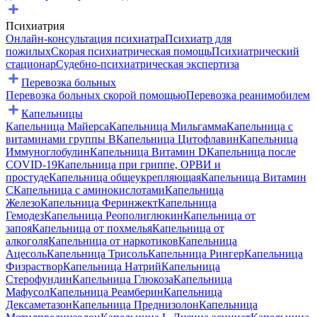
Психиатрия
Онлайн-консультация психиатра
Психиатр для
пожилых
Скорая психиатрическая помощь
Психиатрический
стационар
Судебно-психиатрическая экспертиза
Перевозка больных
Перевозка больных скорой помощью
Перевозка реанимобилем
Капельницы
Капельница Майерса
Капельница Мильгамма
Капельница с
витаминами группы B
Капельница Цитофлавин
Капельница
Иммуноглобулин
Капельница Витамин D
Капельница после
COVID-19
Капельница при гриппе, ОРВИ и
простуде
Капельница общеукрепляющая
Капельница Витамин
C
Капельница с аминокислотами
Капельница
Железо
Капельница Феринжект
Капельница
Гемодез
Капельница Реополиглюкин
Капельница от
запоя
Капельница от похмелья
Капельница от
алкоголя
Капельница от наркотиков
Капельница
Ацесоль
Капельница Трисоль
Капельница Рингер
Капельница
Физраствор
Капельница Натрий
Капельница
Стерофундин
Капельница Глюкоза
Капельница
Мафусол
Капельница Реамберин
Капельница
Дексаметазон
Капельница Преднизолон
Капельница