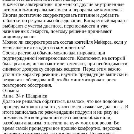
В качестве альтернативы применяют другие внутривенные
витаминно-минеральные смеси и пероральные комплексы.
Иногда достаточно скорректировать питание и добавить
таблетки по результатам обследования. Конкретный вариант
выбирают с учетом диагноза, переносимости и уже
назначенных лекарств, поэтому решение принимают
индивидуально.
Можно ли скорректировать состав коктейля Майерса, если у
меня аллергия на один из компонентов?
Состав раствора обычно можно адаптировать при
подтвержденной непереносимости. Компонент, на который
была реакция, исключают или заменяют, при необходимости
снижают дозировку спорных веществ. Перед этим важно
уточнить характер реакции, изучить предыдущие выписки и
результаты обследований, чтобы минимизировать риск
повторного обострения.
Отзывы
Анна, 34 г, Шадринск
Долго не решалась обратиться, казалось, что все подобные
процедуры только для тех, у кого очень тяжелые диагнозы. В
итоге записалась по рекомендации подруги и ни разу не
пожалела. На консультации все спокойно объяснили,
разобрали анализы, ответили на кучу моих вопросов. Во
время самой процедуры все прошло комфортно, персонал
постоянно интересовался самочувствием. После курса