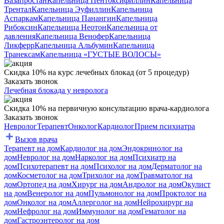
Вазапростан
Капельница Пентоксифиллин
Капельница
Трентал
Капельница Эуфиллин
Капельница
Аспаркам
Капельница Панангин
Капельница
Рибоксин
Капельница Неотон
Капельница от
давления
Капельница Венофер
Капельница
Ликферр
Капельница Альбумин
Капельница
Транексам
Капельница «ГУСТЫЕ ВОЛОСЫ»
Скидка 10% на курс лечебных блокад (от 5 процедур)
Заказать звонок
Лечебная блокада у невролога
Скидка 10% на первичную консультацию врача-кардиолога
Заказать звонок
Невролог
Терапевт
Онколог
Кардиолог
Прием психиатра
Вызов врача
Терапевт на дом
Кардиолог на дом
Эндокринолог на
дом
Невролог на дом
Нарколог на дом
Психиатр на
дом
Психотерапевт на дом
Психолог на дом
Дерматолог на
дом
Косметолог на дом
Трихолог на дом
Травматолог на
дом
Ортопед на дом
Хирург на дом
Андролог на дом
Окулист
на дом
Венеролог на дом
Пульмонолог на дом
Проктолог на
дом
Онколог на дом
Аллерголог на дом
Нейрохирург на
дом
Нефролог на дом
Иммунолог на дом
Гематолог на
дом
Гастроэнтеролог на дом