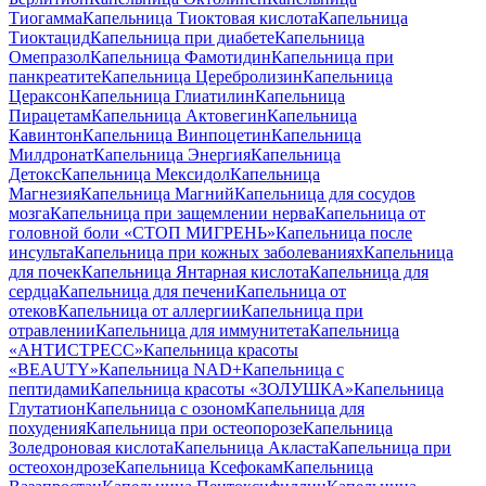
Тиогамма
Капельница Тиоктовая кислота
Капельница
Тиоктацид
Капельница при диабете
Капельница
Омепразол
Капельница Фамотидин
Капельница при
панкреатите
Капельница Церебролизин
Капельница
Цераксон
Капельница Глиатилин
Капельница
Пирацетам
Капельница Актовегин
Капельница
Кавинтон
Капельница Винпоцетин
Капельница
Милдронат
Капельница Энергия
Капельница
Детокс
Капельница Мексидол
Капельница
Магнезия
Капельница Магний
Капельница для сосудов
мозга
Капельница при защемлении нерва
Капельница от
головной боли «СТОП МИГРЕНЬ»
Капельница после
инсульта
Капельница при кожных заболеваниях
Капельница
для почек
Капельница Янтарная кислота
Капельница для
сердца
Капельница для печени
Капельница от
отеков
Капельница от аллергии
Капельница при
отравлении
Капельница для иммунитета
Капельница
«АНТИСТРЕСС»
Капельница красоты
«BEAUTY»
Капельница NAD+
Капельница с
пептидами
Капельница красоты «ЗОЛУШКА»
Капельница
Глутатион
Капельница с озоном
Капельница для
похудения
Капельница при остеопорозе
Капельница
Золедроновая кислота
Капельница Акласта
Капельница при
остеохондрозе
Капельница Ксефокам
Капельница