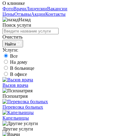
О клинике
Фото
Врачи
Лицензии
Вакансии
Цены
Отзывы
Акции
Контакты
Назад
Поиск услуги
Очистить
Найти
Услуги:
Все
На дому
В больнице
В офисе
Вызов врача
Психиатрия
Перевозка больных
Капельницы
Другие услуги