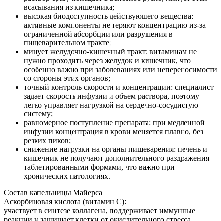
всасывания из кишечника;
высокая биодоступность действующего вещества:
активные компоненты не теряют концентрацию из-за
ограниченной абсорбции или разрушения в
пищеварительном тракте;
минует желудочно-кишечный тракт: витаминам не
нужно проходить через желудок и кишечник, что
особенно важно при заболеваниях или непереносимости
со стороны этих органов;
точный контроль скорости и концентрации: специалист
задает скорость инфузии и объем раствора, поэтому
легко управляет нагрузкой на сердечно-сосудистую
систему;
равномерное поступление препарата: при медленной
инфузии концентрация в крови меняется плавно, без
резких пиков;
снижение нагрузки на органы пищеварения: печень и
кишечник не получают дополнительного раздражения
таблетированными формами, что важно при
хронических патологиях.
Состав капельницы Майерса
Аскорбиновая кислота (витамин C):
участвует в синтезе коллагена, поддерживает иммунные
реакции и защищает клетки от окислительного стресса